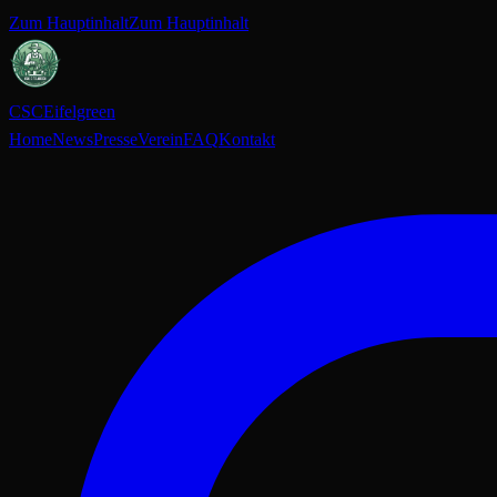
Zum Hauptinhalt
Zum Hauptinhalt
CSC
Eifelgreen
Home
News
Presse
Verein
FAQ
Kontakt